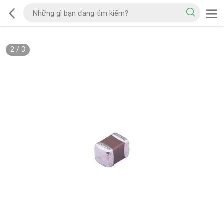
2
/
3