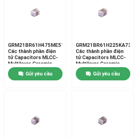
GRM21BR61H475ME51L
GRM21BR61H225KA73L
Các thành phần điện
Các thành phần điện
tử Capacitors MLCC-
tử Capacitors MLCC-
Multilayer Ceramic
Multilayer Ceramic
Capacitors
Capacitors
Gửi yêu cầu
Gửi yêu cầu
Trang chủ
Các sản phẩm
Video