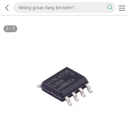
2
/
3