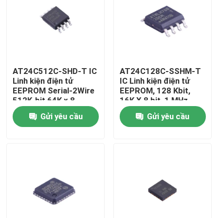
AT24C512C-SHD-T IC
AT24C128C-SSHM-T
Linh kiện điện tử
IC Linh kiện điện tử
EEPROM Serial-2Wire
EEPROM, 128 Kbit,
512K-bit 64K x 8
16K X 8 bit, 1 MHz,
3.3V/5V 8-Pin SOIC
I2C, SOIC, 8 chân
Gửi yêu cầu
Gửi yêu cầu
EIAJ T/R
Trang chủ
Các sản phẩm
Video